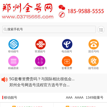
搜索手机号
移动靓号
联通靓号
电信靓号
固话号码
2020​移动最新套餐资费...
2020​联通最新套餐资费...
精确搜索
1349能量号
套餐资费
靓号回收
2020​电信最新套餐资费...
5G套餐资费贵吗？与国际相比很低会...
郑州全号网选号流程官方选号平台...
2020​移动最新套餐资费...
2020​联通最新套餐资费...
移动靓号
AAA
AAAA
1349能量号
2020​电信最新套餐资费...