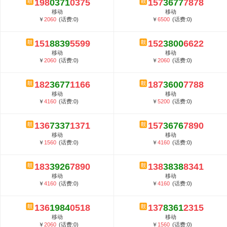
198
0371
0375
157
3677
7878
5G套餐资费贵吗？与国际相比很低会...
移动
移动
郑州全号网选号流程官方选号平台...
￥
2060
(话费:0)
￥
6500
(话费:0)
151
8839
5599
152
3800
6622
移动
移动
￥
2060
(话费:0)
￥
2060
(话费:0)
182
3677
1166
187
3600
7788
移动
移动
￥
4160
(话费:0)
￥
5200
(话费:0)
136
7337
1371
157
3676
7890
移动
移动
￥
1560
(话费:0)
￥
4160
(话费:0)
183
3926
7890
138
3838
8341
移动
移动
￥
4160
(话费:0)
￥
4160
(话费:0)
136
1984
0518
137
8361
2315
移动
移动
￥
2060
(话费:0)
￥
1560
(话费:0)