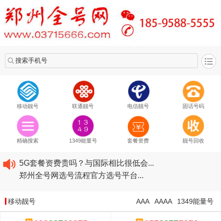
搜索手机号
移动靓号
联通靓号
电信靓号
固话号码
2020​移动最新套餐资费...
2020​联通最新套餐资费...
精确搜索
1349能量号
套餐资费
靓号回收
2020​电信最新套餐资费...
5G套餐资费贵吗？与国际相比很低会...
郑州全号网选号流程官方选号平台...
2020​移动最新套餐资费...
2020​联通最新套餐资费...
移动靓号
AAA
AAAA
1349能量号
2020​电信最新套餐资费...