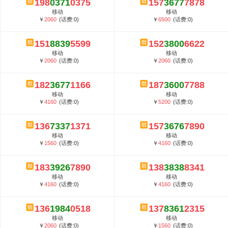
198
0371
0375
157
3677
7878
5G套餐资费贵吗？与国际相比很低会...
移动
移动
郑州全号网选号流程官方选号平台...
￥
2060
(话费:0)
￥
6500
(话费:0)
151
8839
5599
152
3800
6622
移动
移动
￥
2060
(话费:0)
￥
2060
(话费:0)
182
3677
1166
187
3600
7788
移动
移动
￥
4160
(话费:0)
￥
5200
(话费:0)
136
7337
1371
157
3676
7890
移动
移动
￥
1560
(话费:0)
￥
4160
(话费:0)
183
3926
7890
138
3838
8341
移动
移动
￥
4160
(话费:0)
￥
4160
(话费:0)
136
1984
0518
137
8361
2315
移动
移动
￥
2060
(话费:0)
￥
1560
(话费:0)