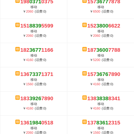
198
0371
0375
157
3677
7878
5G套餐资费贵吗？与国际相比很低会...
移动
移动
郑州全号网选号流程官方选号平台...
￥
2060
(话费:0)
￥
6500
(话费:0)
151
8839
5599
152
3800
6622
移动
移动
￥
2060
(话费:0)
￥
2060
(话费:0)
182
3677
1166
187
3600
7788
移动
移动
￥
4160
(话费:0)
￥
5200
(话费:0)
136
7337
1371
157
3676
7890
移动
移动
￥
1560
(话费:0)
￥
4160
(话费:0)
183
3926
7890
138
3838
8341
移动
移动
￥
4160
(话费:0)
￥
4160
(话费:0)
136
1984
0518
137
8361
2315
移动
移动
￥
2060
(话费:0)
￥
1560
(话费:0)