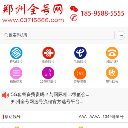
搜索手机号
移动靓号
联通靓号
电信靓号
固话号码
2020​移动最新套餐资费...
2020​联通最新套餐资费...
精确搜索
1349能量号
套餐资费
靓号回收
2020​电信最新套餐资费...
5G套餐资费贵吗？与国际相比很低会...
郑州全号网选号流程官方选号平台...
2020​移动最新套餐资费...
2020​联通最新套餐资费...
移动靓号
AAA
AAAA
1349能量号
2020​电信最新套餐资费...