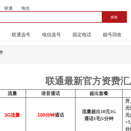
联通
电信
联通选号
电信选号
固定电话
靓号回收
费
联通最新官方资费汇
流量
语音通话
超出套餐
开
元
流量超出10元1G
3G
流量
100
分钟
通话
元
通话1毛5/分钟
+
分