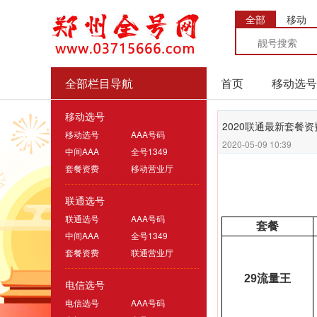
全部
移动
全部栏目导航
首页
移动选号
移动选号
2020​联通最新套餐资
移动选号
AAA号码
2020-05-09 10:39
中间AAA
全号1349
套餐资费
移动营业厅
联通选号
联通选号
AAA号码
套餐
中间AAA
全号1349
套餐资费
联通营业厅
29
流量王
电信选号
电信选号
AAA号码