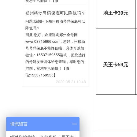
祝您生活愉快！【微
信:15537159555】
郑州移动号码保底可以降低吗？
地王卡
39
元
2020-06-02 10:35
问题:我想问下郑州移动号码保底可以
降低吗？
回复:您好，欢迎咨询郑州全号网
www.03715666.com，您好，州移动
号号码保底不能降低哦，具体可以加
微信：15537159555咨询，把您选好
的号码发来具体给您查询，感谢您的
天王卡
59
元
咨询，祝您生活愉快！【微
信:15537159555】
2020-05-21 10:48
请您留言