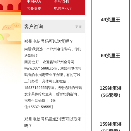
中间AAA
全号1349
套餐资费
电信营业厅
49
流量王
客户咨询
更多
郑州电信号码可以送货吗？
问题:我要选一个郑州电信号码，你们
送货吗？
69
流量王
回复:您好，欢迎咨询郑州全号网
www.03715666.com，您郑州电信号
码有的来指定营业厅办理，有的可以
上门办理，具体可以加微信：
15537159555咨询，把您选好的号码
129
冰淇淋
发来具体给您查询，感谢您的咨询，
（5G套餐）
祝您生活愉快！【微
信:15537159555】
2020-07-16 17:00
郑州电信号码最低消费可以取消
159
冰淇淋
吗？