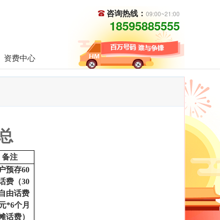
咨询热线：
09:00~21:00
18595885555
资费中心
总
备注
户预存60
话费（30
自由话费
5元*6个月
摊话费）