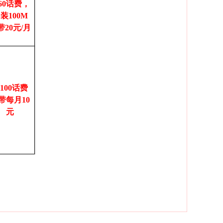
60话费，
装100M
带20元/月
100话费
带每月10
元