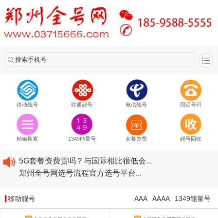
搜索手机号
移动靓号
联通靓号
电信靓号
固话号码
2020​移动最新套餐资费...
2020​联通最新套餐资费...
精确搜索
1349能量号
套餐资费
靓号回收
2020​电信最新套餐资费...
5G套餐资费贵吗？与国际相比很低会...
郑州全号网选号流程官方选号平台...
2020​移动最新套餐资费...
2020​联通最新套餐资费...
移动靓号
AAA
AAAA
1349能量号
2020​电信最新套餐资费...