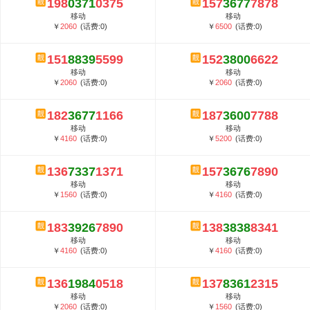
198
0371
0375
157
3677
7878
5G套餐资费贵吗？与国际相比很低会...
移动
移动
郑州全号网选号流程官方选号平台...
￥
2060
(话费:0)
￥
6500
(话费:0)
151
8839
5599
152
3800
6622
移动
移动
￥
2060
(话费:0)
￥
2060
(话费:0)
182
3677
1166
187
3600
7788
移动
移动
￥
4160
(话费:0)
￥
5200
(话费:0)
136
7337
1371
157
3676
7890
移动
移动
￥
1560
(话费:0)
￥
4160
(话费:0)
183
3926
7890
138
3838
8341
移动
移动
￥
4160
(话费:0)
￥
4160
(话费:0)
136
1984
0518
137
8361
2315
移动
移动
￥
2060
(话费:0)
￥
1560
(话费:0)